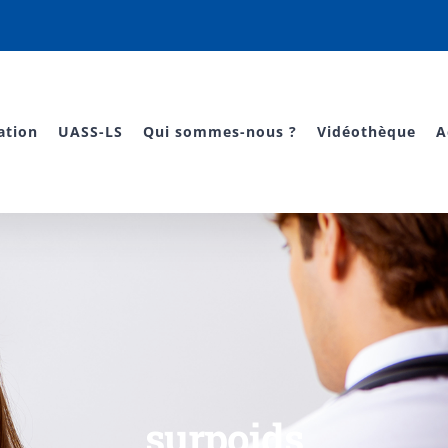
ation
UASS-LS
Qui sommes-nous ?
Vidéothèque
A
surpoids