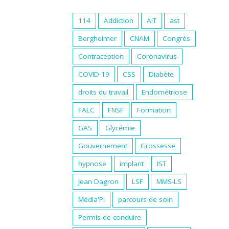
114
Addiction
AIT
ast
Bergheimer
CNAM
Congrès
Contraception
Coronavirus
COVID-19
CSS
Diabète
droits du travail
Endométriose
FALC
FNSF
Formation
GAS
Glycémie
Gouvernement
Grossesse
hypnose
implant
IST
Jean Dagron
LSF
MMS-LS
Média'Pi
parcours de soin
Permis de conduire