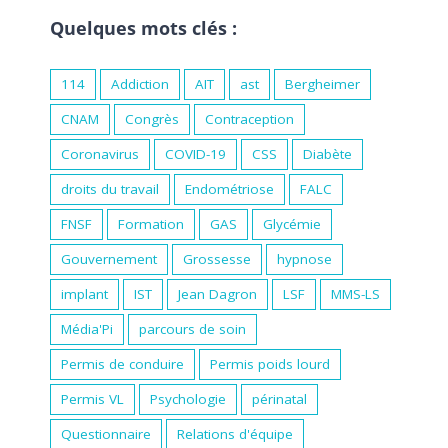
Quelques mots clés :
114
Addiction
AIT
ast
Bergheimer
CNAM
Congrès
Contraception
Coronavirus
COVID-19
CSS
Diabète
droits du travail
Endométriose
FALC
FNSF
Formation
GAS
Glycémie
Gouvernement
Grossesse
hypnose
implant
IST
Jean Dagron
LSF
MMS-LS
Média'Pi
parcours de soin
Permis de conduire
Permis poids lourd
Permis VL
Psychologie
périnatal
Questionnaire
Relations d'équipe