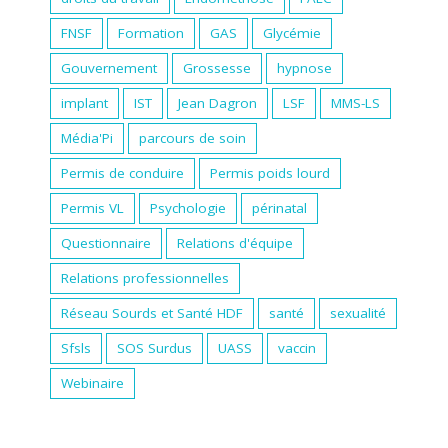
FNSF
Formation
GAS
Glycémie
Gouvernement
Grossesse
hypnose
implant
IST
Jean Dagron
LSF
MMS-LS
Média'Pi
parcours de soin
Permis de conduire
Permis poids lourd
Permis VL
Psychologie
périnatal
Questionnaire
Relations d'équipe
Relations professionnelles
Réseau Sourds et Santé HDF
santé
sexualité
Sfsls
SOS Surdus
UASS
vaccin
Webinaire