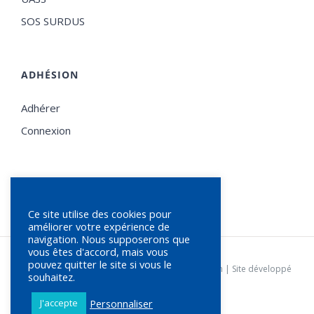
SOS SURDUS
ADHÉSION
Adhérer
Connexion
Ce site utilise des cookies pour
améliorer votre expérience de
navigation. Nous supposerons que
vous êtes d'accord, mais vous
pouvez quitter le site si vous le
© Copyright
2026 | SFSLS |
Statuts de l'association
| Site développé
souhaitez.
par
Agence Loupiote
Personnaliser
J'accepte