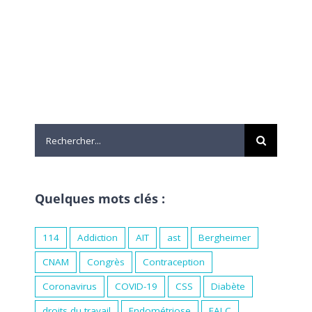
Rechercher:
Quelques mots clés :
114
Addiction
AIT
ast
Bergheimer
CNAM
Congrès
Contraception
Coronavirus
COVID-19
CSS
Diabète
droits du travail
Endométriose
FALC