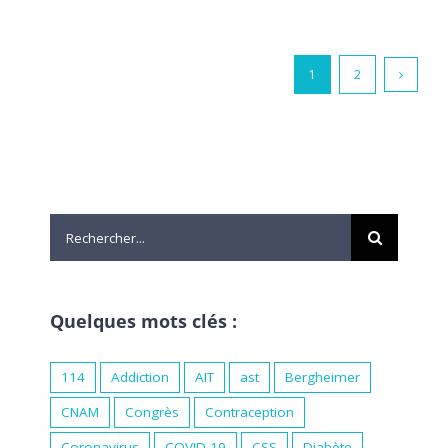
1
2
Rechercher:
Quelques mots clés :
114
Addiction
AIT
ast
Bergheimer
CNAM
Congrès
Contraception
Coronavirus
COVID-19
CSS
Diabète