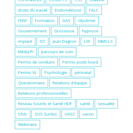
droits du travail
Endométriose
FALC
FNSF
Formation
GAS
Glycémie
Gouvernement
Grossesse
hypnose
implant
IST
Jean Dagron
LSF
MMS-LS
Média'Pi
parcours de soin
Permis de conduire
Permis poids lourd
Permis VL
Psychologie
périnatal
Questionnaire
Relations d'équipe
Relations professionnelles
Réseau Sourds et Santé HDF
santé
sexualité
Sfsls
SOS Surdus
UASS
vaccin
Webinaire