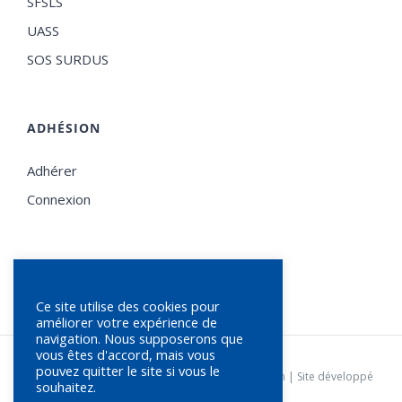
SFSLS
UASS
SOS SURDUS
ADHÉSION
Adhérer
Connexion
Ce site utilise des cookies pour
améliorer votre expérience de
navigation. Nous supposerons que
vous êtes d'accord, mais vous
pouvez quitter le site si vous le
© Copyright
2026 | SFSLS |
Statuts de l'association
| Site développé
souhaitez.