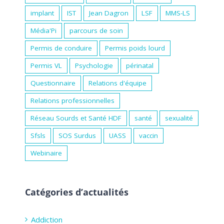
implant
IST
Jean Dagron
LSF
MMS-LS
Média'Pi
parcours de soin
Permis de conduire
Permis poids lourd
Permis VL
Psychologie
périnatal
Questionnaire
Relations d'équipe
Relations professionnelles
Réseau Sourds et Santé HDF
santé
sexualité
Sfsls
SOS Surdus
UASS
vaccin
Webinaire
Catégories d’actualités
Addiction