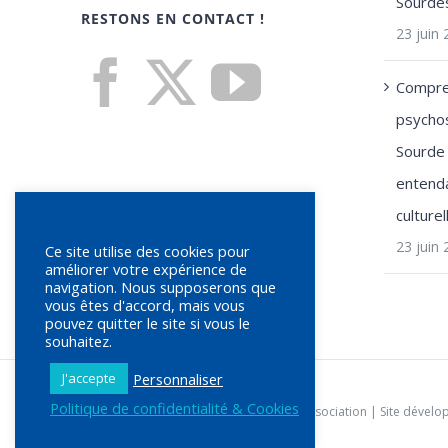
Sourde
RESTONS EN CONTACT !
23 juin
Compre
psychos
Sourde 
entenda
culturel
23 juin
Ce site utilise des cookies pour
améliorer votre expérience de
navigation. Nous supposerons que
vous êtes d'accord, mais vous
pouvez quitter le site si vous le
souhaitez.
Personnaliser
J'accepte
Politique de confidentialité & Cookies
© Copyright
2026 | SFSLS |
Statuts de l'association
| Site dévelo