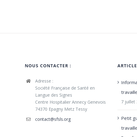
NOUS CONTACTER :
ARTICL
Adresse :
Informa
Société Française de Santé en
travail
Langue des Signes
7 juille
Centre Hospitalier Annecy Genevois
74370 Epagny Metz Tessy
Petit g
contact@sfsls.org
travail