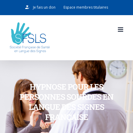
Passer
Je fais un don
Espace membres titulaires
au
contenu
HYPNOSE POUR LES
PERSONNES SOURDES EN
LANGUE DES SIGNES
FRANÇAISE