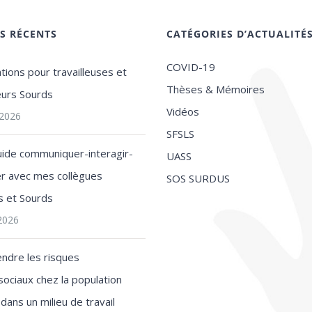
ES RÉCENTS
CATÉGORIES D’ACTUALITÉ
COVID-19
tions pour travailleuses et
Thèses & Mémoires
leurs Sourds
Vidéos
t 2026
SFSLS
uide communiquer-interagir-
UASS
ler avec mes collègues
SOS SURDUS
s et Sourds
 2026
ndre les risques
ociaux chez la population
dans un milieu de travail