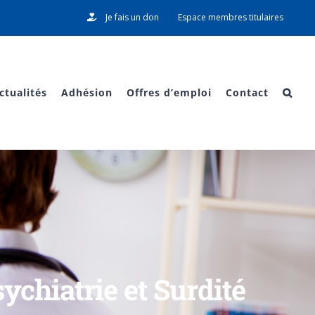
Je fais un don
Espace membres titulaires
ctualités
Adhésion
Offres d’emploi
Contact
ychiatrie et Surdité