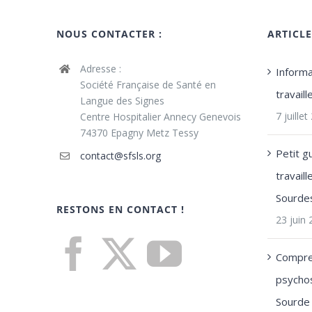
NOUS CONTACTER :
ARTICL
Adresse :
Informa
Société Française de Santé en
travail
Langue des Signes
7 juille
Centre Hospitalier Annecy Genevois
74370 Epagny Metz Tessy
Petit g
contact@sfsls.org
travail
Sourde
RESTONS EN CONTACT !
23 juin
Compre
psychos
Sourde 