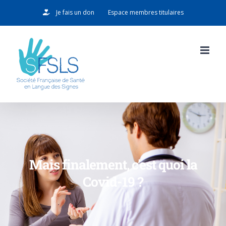
Passer
Je fais un don
Espace membres titulaires
au
contenu
Mais finalement, c’est quoi la
Covid-19 ?