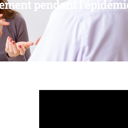
itement pendant l’épidémi
c