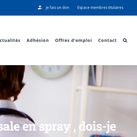
Je fais un don
Espace membres titulaires
ctualités
Adhésion
Offres d’emploi
Contact
ale en spray , dois-je