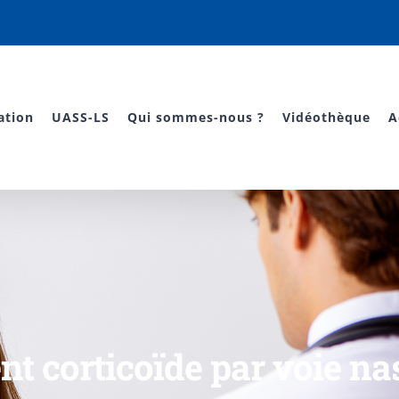
ation
UASS-LS
Qui sommes-nous ?
Vidéothèque
A
nt corticoïde par voie nas