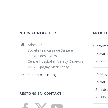
NOUS CONTACTER :
ARTICL
Adresse :
Informa
Société Française de Santé en
travail
Langue des Signes
7 juille
Centre Hospitalier Annecy Genevois
74370 Epagny Metz Tessy
Petit g
contact@sfsls.org
travail
Sourde
RESTONS EN CONTACT !
23 juin