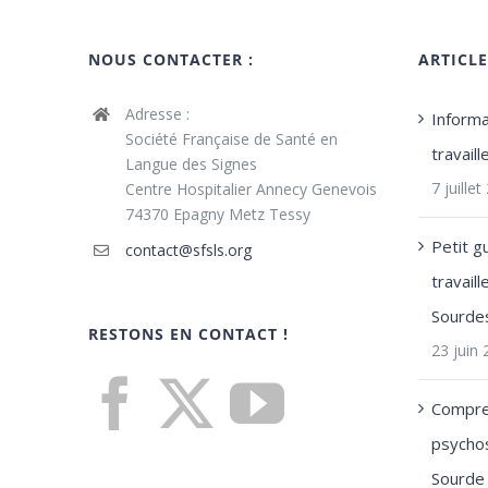
NOUS CONTACTER :
ARTICL
Adresse :
Informa
Société Française de Santé en
travail
Langue des Signes
7 juille
Centre Hospitalier Annecy Genevois
74370 Epagny Metz Tessy
Petit g
contact@sfsls.org
travail
Sourde
RESTONS EN CONTACT !
23 juin
Compre
psychos
Sourde 