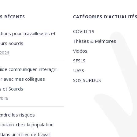
ES RÉCENTS
CATÉGORIES D’ACTUALITÉ
COVID-19
tions pour travailleuses et
Thèses & Mémoires
leurs Sourds
Vidéos
t 2026
SFSLS
uide communiquer-interagir-
UASS
ler avec mes collègues
SOS SURDUS
s et Sourds
 2026
ndre les risques
ociaux chez la population
dans un milieu de travail