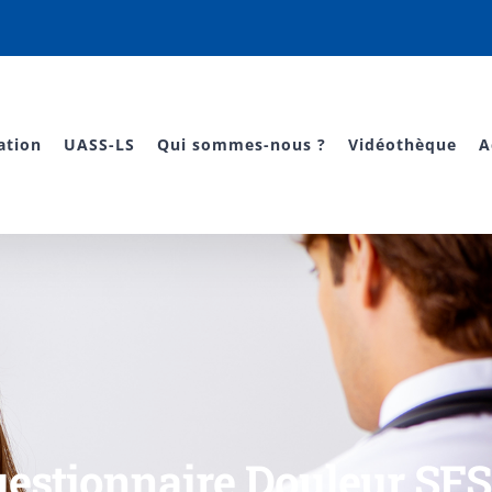
ation
UASS-LS
Qui sommes-nous ?
Vidéothèque
A
estionnaire Douleur SF