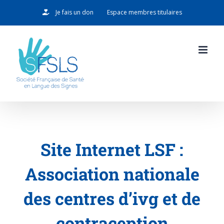
Passer
Je fais un don
Espace membres titulaires
au
contenu
Site Internet LSF :
Association nationale
des centres d’ivg et de
contraception