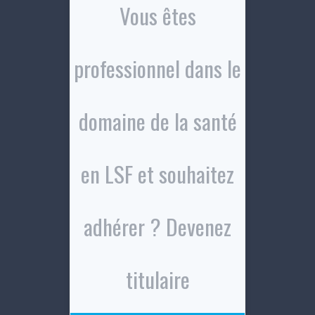
Vous êtes
professionnel dans le
domaine de la santé
en LSF et souhaitez
adhérer ? Devenez
titulaire