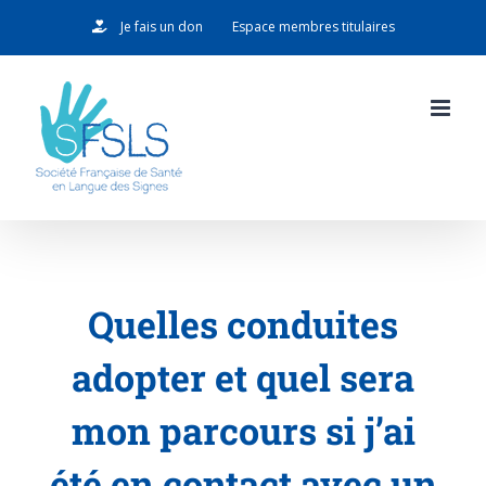
Passer
Je fais un don
Espace membres titulaires
au
contenu
Quelles conduites
adopter et quel sera
mon parcours si j’ai
été en contact avec un