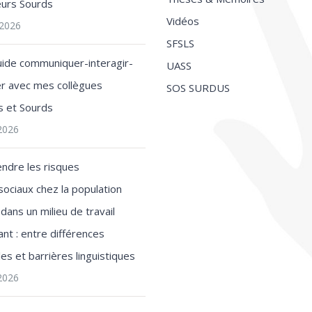
leurs Sourds
Vidéos
t 2026
SFSLS
uide communiquer-interagir-
UASS
ler avec mes collègues
SOS SURDUS
s et Sourds
 2026
ndre les risques
ociaux chez la population
dans un milieu de travail
nt : entre différences
les et barrières linguistiques
 2026