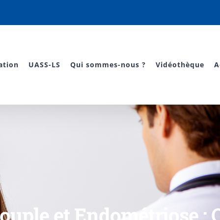
ation
UASS-LS
Qui sommes-nous ?
Vidéothèque
A
ouple et Endométriose : O