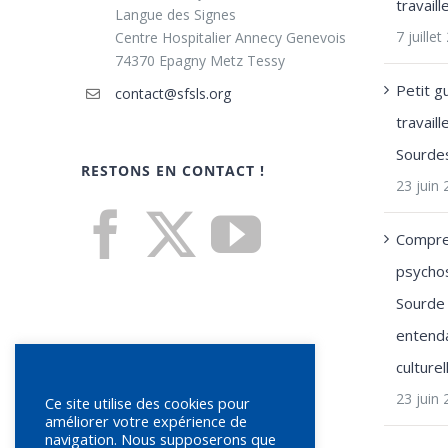
travail
Langue des Signes
7 juille
Centre Hospitalier Annecy Genevois
74370 Epagny Metz Tessy
Petit g
contact@sfsls.org
travail
Sourde
RESTONS EN CONTACT !
23 juin
Compre
psychos
Sourde 
entenda
culturel
23 juin
Ce site utilise des cookies pour
améliorer votre expérience de
navigation. Nous supposerons que