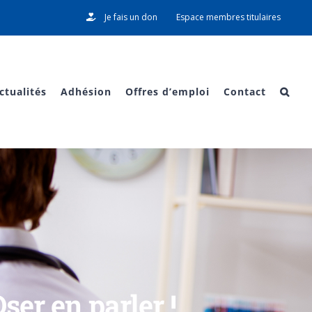
Je fais un don
Espace membres titulaires
ctualités
Adhésion
Offres d’emploi
Contact
ser en parler !