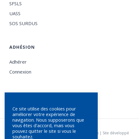
SFSLS
UASS
SOS SURDUS
ADHÉSION
Adhérer
Connexion
Ce site utilise des cookies pour
améliorer votre expérience de
navigation. Nous supposerons que
vous êtes d'accord, mais vous
pouvez quitter le site si vous le
© Copyright
2026 | SFSLS |
Statuts de l'association
| Site développé
souhaitez.