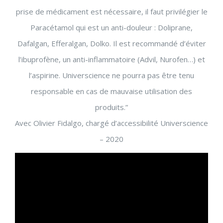
prise de médicament est nécessaire, il faut privilégier le
Paracétamol qui est un anti-douleur : Doliprane,
Dafalgan, Efferalgan, Dolko. Il est recommandé d’éviter
l’ibuprofène, un anti-inflammatoire (Advil, Nurofen…) et
l’aspirine. Universcience ne pourra pas être tenu
responsable en cas de mauvaise utilisation des
produits.”
Avec Olivier Fidalgo, chargé d’accessibilité Universcience
– 2020